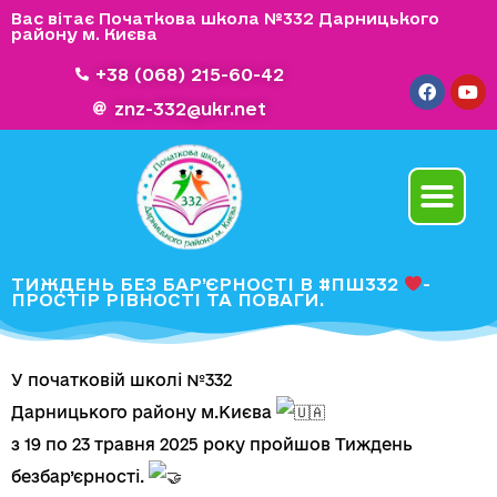
Вас вітає Початкова школа №332 Дарницького
району м. Києва
+38 (068) 215-60-42
znz-332@ukr.net
ТИЖДЕНЬ БЕЗ БАР’ЄРНОСТІ В #ПШ332
-
ПРОСТІР РІВНОСТІ ТА ПОВАГИ.
У початковій школі №332
Дарницького району м.Києва
з 19 по 23 травня 2025 року пройшов Тиждень
безбар’єрності.