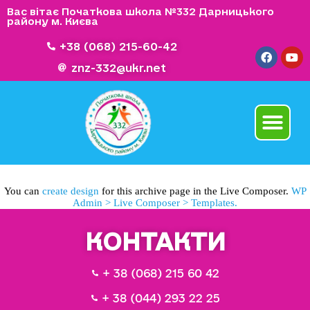
Вас вітає Початкова школа №332 Дарницького
району м. Києва
+38 (068) 215-60-42
znz-332@ukr.net
You can
create design
for this archive page in the Live Composer.
WP
Admin > Live Composer > Templates.
КОНТАКТИ
+ 38 (068) 215 60 42
+ 38 (044) 293 22 25